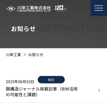
メ
ニ
ュ
ー
お知らせ
開
閉
川岸工業
お知らせ
総合
2025年06月02日
鋼構造ジャーナル掲載記事（BIM活用
の可能性と課題）