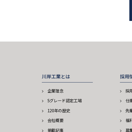
川岸工業とは
採用
企業理念
採
Sグレード認定工場
仕
120年の歴史
先
会社概要
福
掲載記事
募