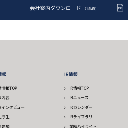
会社案内ダウンロード
（18MB）
情報
IR情報
用情報TOP
IR情報TOP
事内容
IRニュース
輩インタビュー
IRカレンダー
利厚生
IRライブラリ
集要項
業績ハイライト