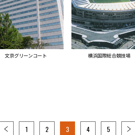
文京グリーンコート
横浜国際総合競技場
1
2
3
4
5