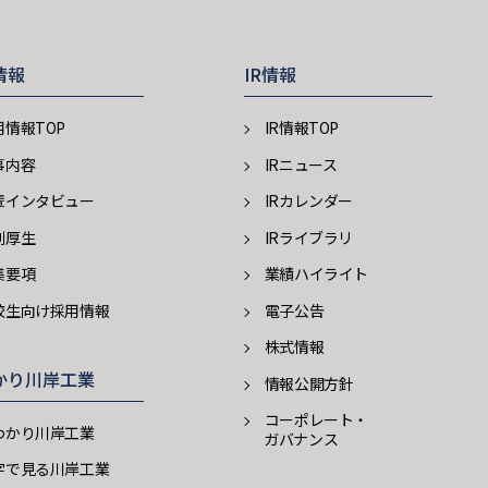
情報
IR情報
用情報TOP
IR情報TOP
事内容
IRニュース
輩インタビュー
IRカレンダー
利厚生
IRライブラリ
集要項
業績ハイライト
校生向け採用情報
電子公告
株式情報
かり川岸工業
情報公開方針
コーポレート・
わかり川岸工業
ガバナンス
字で見る川岸工業