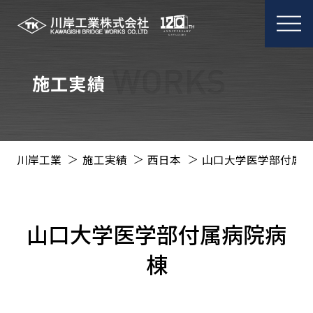
メ
ニ
ュ
ー
施工実績
開
閉
川岸工業
施工実績
西日本
山口大学医学部付属
山口大学医学部付属病院病
棟